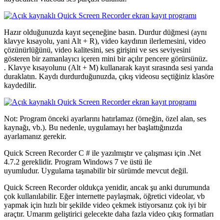
Hazır olduğunuzda kayıt seçeneğine basın.
Durdur düğmesi (aynı
klavye kısayolu, yani Alt + R), video kaydının ilerlemesini, video
çözünürlüğünü, video kalitesini, ses girişini ve ses seviyesini
gösteren bir zamanlayıcı içeren mini bir açılır pencere görürsünüz.
.
Klavye kısayolunu (Alt + M) kullanarak kayıt sırasında sesi yarıda
duraklatın.
Kaydı durdurduğunuzda, çıkış videosu seçtiğiniz klasöre
kaydedilir.
Not: Program önceki ayarlarını hatırlamaz (örneğin, özel alan, ses
kaynağı, vb.). Bu nedenle, uygulamayı her başlattığınızda
ayarlamanız gerekir.
Quick Screen Recorder
C # ile yazılmıştır ve çalışması için .Net
4.7.2 gereklidir. Program Windows 7 ve üstü ile
uyumludur. Uygulama taşınabilir bir sürümde mevcut değil.
Quick Screen Recorder
oldukça yenidir, ancak şu anki durumunda
çok kullanılabilir. Eğer internette paylaşmak, öğretici videolar, vb
yapmak için hızlı bir şekilde video çekmek istiyorsanız çok iyi bir
araçtır. Umarım geliştirici gelecekte daha fazla video çıkış formatları