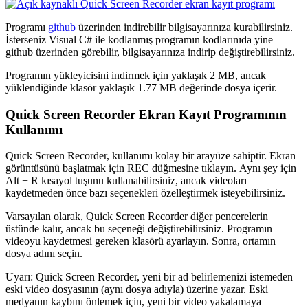
Programı
github
üzerinden indirebilir bilgisayarınıza kurabilirsiniz.
İsterseniz Visual C# ile kodlanmış programın kodlarınıda yine
github üzerinden görebilir, bilgisayarınıza indirip değiştirebilirsiniz.
Programın yükleyicisini indirmek için yaklaşık 2 MB, ancak
yüklendiğinde klasör yaklaşık 1.77 MB değerinde dosya içerir.
Quick Screen Recorder Ekran Kayıt Programının
Kullanımı
Quick Screen Recorder
, kullanımı kolay bir arayüze sahiptir. Ekran
görüntüsünü başlatmak için REC düğmesine tıklayın. Aynı şey için
Alt + R kısayol tuşunu kullanabilirsiniz, ancak videoları
kaydetmeden önce bazı seçenekleri özelleştirmek isteyebilirsiniz.
Varsayılan olarak,
Quick Screen Recorder
diğer pencerelerin
üstünde kalır, ancak bu seçeneği değiştirebilirsiniz. Programın
videoyu kaydetmesi gereken klasörü ayarlayın. Sonra, ortamın
dosya adını seçin.
Uyarı:
Quick Screen Recorder
, yeni bir ad belirlemenizi istemeden
eski video dosyasının (aynı dosya adıyla) üzerine yazar. Eski
medyanın kaybını önlemek için, yeni bir video yakalamaya