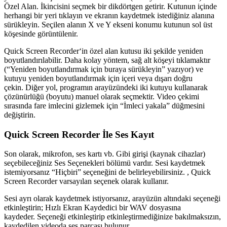
Özel Alan.
İkincisini seçmek bir dikdörtgen getirir.
Kutunun içinde
herhangi bir yeri tıklayın ve ekranın kaydetmek istediğiniz alanına
sürükleyin.
Seçilen alanın X ve Y ekseni konumu kutunun sol üst
köşesinde görüntülenir.
Quick Screen Recorder
‘in özel alan kutusu iki şekilde yeniden
boyutlandırılabilir. Daha kolay yöntem, sağ alt köşeyi tıklamaktır
(“Yeniden boyutlandırmak için buraya sürükleyin” yazıyor) ve
kutuyu yeniden boyutlandırmak için içeri veya dışarı doğru
çekin. Diğer yol, programın arayüzündeki iki kutuyu kullanarak
çözünürlüğü (boyutu) manuel olarak seçmektir. Video çekimi
sırasında fare imlecini gizlemek için “İmleci yakala” düğmesini
değiştirin.
Quick Screen Recorder İle Ses Kayıt
Son olarak, mikrofon, ses kartı vb. Gibi girişi (kaynak cihazlar)
seçebileceğiniz Ses Seçenekleri bölümü vardır. Sesi kaydetmek
istemiyorsanız “Hiçbiri” seçeneğini de belirleyebilirsiniz. ,
Quick
Screen Recorder
varsayılan seçenek olarak kullanır.
Sesi ayrı olarak kaydetmek istiyorsanız, arayüzün altındaki seçeneği
etkinleştirin; Hızlı Ekran Kaydedici bir WAV dosyasına
kaydeder. Seçeneği etkinleştirip etkinleştirmediğinize bakılmaksızın,
kaydedilen videoda ses parçası bulunur.