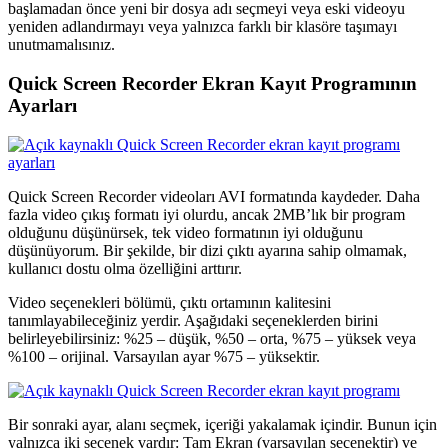
başlamadan önce yeni bir dosya adı seçmeyi veya eski videoyu
yeniden adlandırmayı veya yalnızca farklı bir klasöre taşımayı
unutmamalısınız.
Quick Screen Recorder Ekran Kayıt Programının
Ayarları
Quick Screen Recorder
videoları AVI formatında kaydeder. Daha
fazla video çıkış formatı iyi olurdu, ancak 2MB’lık bir program
olduğunu düşünürsek, tek video formatının iyi olduğunu
düşünüyorum. Bir şekilde, bir dizi çıktı ayarına sahip olmamak,
kullanıcı dostu olma özelliğini arttırır.
Video seçenekleri bölümü, çıktı ortamının kalitesini
tanımlayabileceğiniz yerdir. Aşağıdaki seçeneklerden birini
belirleyebilirsiniz: %25 – düşük, %50 – orta, %75 – yüksek veya
%100 – orijinal. Varsayılan ayar %75 – yüksektir.
Bir sonraki ayar, alanı seçmek, içeriği yakalamak içindir.
Bunun için
yalnızca iki seçenek vardır: Tam Ekran (varsayılan seçenektir) ve