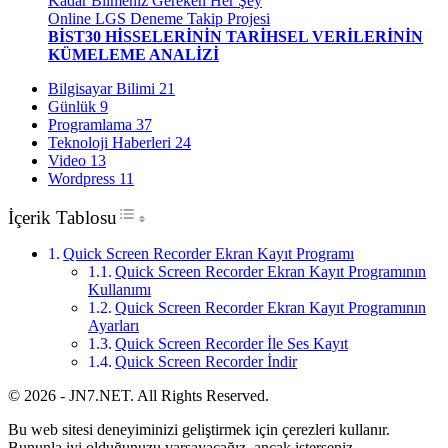
Kadar Bilmeniz Gereken Her Şey
Online LGS Deneme Takip Projesi
BİST30 HİSSELERİNİN TARİHSEL VERİLERİNİN
KÜMELEME ANALİZİ
Bilgisayar Bilimi
21
Günlük
9
Programlama
37
Teknoloji Haberleri
24
Video
13
Wordpress
11
Toggle Table of Content
İçerik Tablosu
Quick Screen Recorder Ekran Kayıt Programı
Quick Screen Recorder Ekran Kayıt Programının
Kullanımı
Quick Screen Recorder Ekran Kayıt Programının
Ayarları
Quick Screen Recorder İle Ses Kayıt
Quick Screen Recorder İndir
© 2026 - JN7.NET. All Rights Reserved.
Bu web sitesi deneyiminizi geliştirmek için çerezleri kullanır.
Bununla iyi olduğunuzu varsayacağız, ancak isterseniz