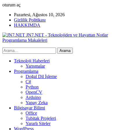
oturum aç
Pazartesi, Ağustos 10, 2026
Gizlilik Politikası
HAKKIMDA
JN7.NET - Teknolojiden ve Hayattan Notlar
Programlama Makaleleri
Teknoloji Haberleri
Yarışmalar
Programlama
Doğal Dil İşleme
C#
Python
OpenCV
Arduino
Yapay Zeka
Bilgisayar Bilimi
Office
Tubitak Projeleri
Yararlı Siteler
WordPress