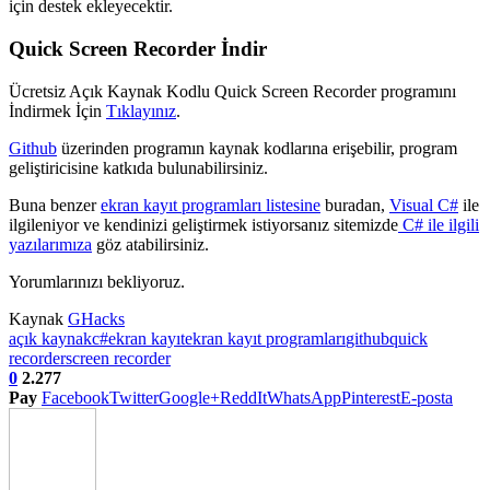
için destek ekleyecektir.
Quick Screen Recorder İndir
Ücretsiz Açık Kaynak Kodlu Quick Screen Recorder programını
İndirmek İçin
Tıklayınız
.
Github
üzerinden programın kaynak kodlarına erişebilir, program
geliştiricisine katkıda bulunabilirsiniz.
Buna benzer
ekran kayıt programları listesine
buradan,
Visual C#
ile
ilgileniyor ve kendinizi geliştirmek istiyorsanız sitemizde
C# ile ilgili
yazılarımıza
göz atabilirsiniz.
Yorumlarınızı bekliyoruz.
Kaynak
GHacks
açık kaynak
c#
ekran kayıt
ekran kayıt programları
github
quick
recorder
screen recorder
0
2.277
Pay
Facebook
Twitter
Google+
ReddIt
WhatsApp
Pinterest
E-posta