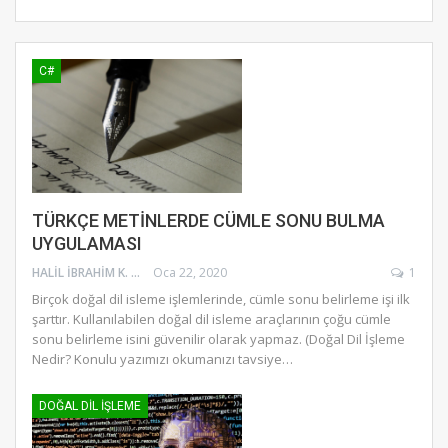
C#
TÜRKÇE METİNLERDE CÜMLE SONU BULMA
UYGULAMASI
HALIL İBRAHIM K.
Oca 22, 2020
1
Birçok doğal dil isleme işlemlerinde, cümle sonu belirleme işi ilk
şarttır. Kullanılabilen doğal dil isleme araçlarının çoğu cümle
sonu belirleme isini güvenilir olarak yapmaz. (Doğal Dil İşleme
Nedir? Konulu yazımızı okumanızı tavsiye
…
DOĞAL DIL İŞLEME