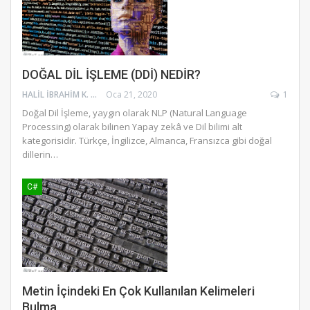
DOĞAL DİL İŞLEME (DDİ) NEDİR?
HALIL İBRAHIM K.
Oca 21, 2020
1
Doğal Dil İşleme, yaygın olarak NLP (Natural Language
Processing) olarak bilinen Yapay zekâ ve Dil bilimi alt
kategorisidir. Türkçe, İngilizce, Almanca, Fransızca gibi doğal
dillerin
…
C#
Metin İçindeki En Çok Kullanılan Kelimeleri
Bulma