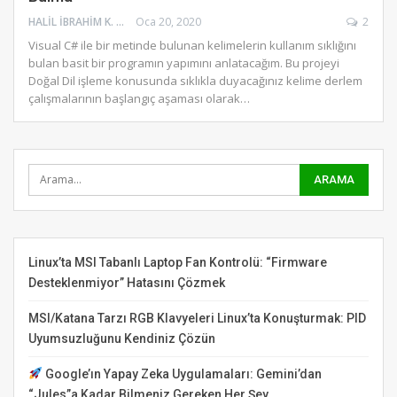
HALIL İBRAHIM K.
Oca 20, 2020
2
Visual C# ile bir metinde bulunan kelimelerin kullanım sıklığını
bulan basit bir programın yapımını anlatacağım. Bu projeyi
Doğal Dil işleme konusunda sıklıkla duyacağınız kelime derlem
çalışmalarının başlangıç aşaması olarak
…
Linux’ta MSI Tabanlı Laptop Fan Kontrolü: “Firmware
Desteklenmiyor” Hatasını Çözmek
MSI/Katana Tarzı RGB Klavyeleri Linux’ta Konuşturmak: PID
Uyumsuzluğunu Kendiniz Çözün
Google’ın Yapay Zeka Uygulamaları: Gemini’dan
“Jules”a Kadar Bilmeniz Gereken Her Şey