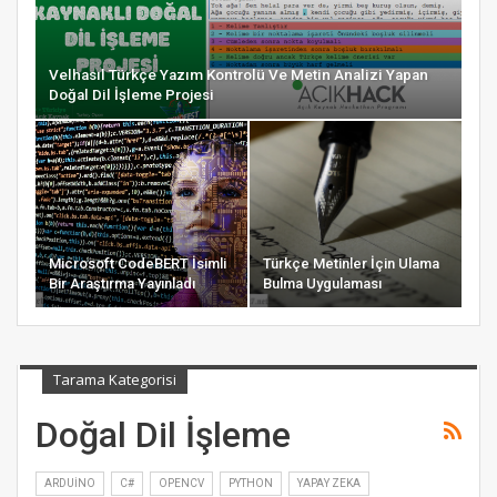
Velhasıl Türkçe Yazım Kontrolü Ve Metin Analizi Yapan
Doğal Dil İşleme Projesi
Microsoft CodeBERT İsimli
Türkçe Metinler İçin Ulama
Bir Araştırma Yayınladı
Bulma Uygulaması
Tarama Kategorisi
Doğal Dil İşleme
ARDUINO
C#
OPENCV
PYTHON
YAPAY ZEKA