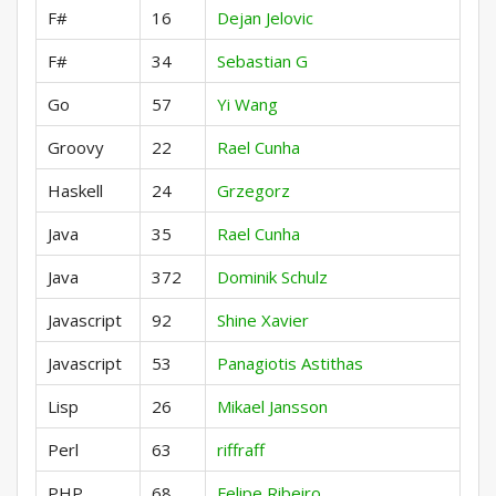
F#
16
Dejan Jelovic
F#
34
Sebastian G
Go
57
Yi Wang
Groovy
22
Rael Cunha
Haskell
24
Grzegorz
Java
35
Rael Cunha
Java
372
Dominik Schulz
Javascript
92
Shine Xavier
Javascript
53
Panagiotis Astithas
Lisp
26
Mikael Jansson
Perl
63
riffraff
PHP
68
Felipe Ribeiro