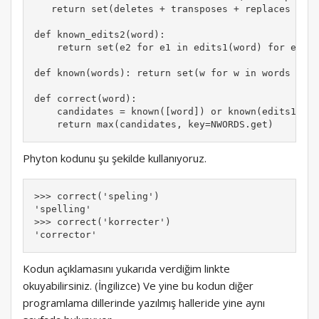
   return set(deletes + transposes + replaces + in
def known_edits2(word):

    return set(e2 for e1 in edits1(word) for e2 in
def known(words): return set(w for w in words if w
def correct(word):

    candidates = known([word]) or known(edits1(wor
    return max(candidates, key=NWORDS.get)
Phyton kodunu şu şekilde kullanıyoruz.
>>> correct('speling')

'spelling'

>>> correct('korrecter')

'corrector'
Kodun açıklamasını yukarıda verdiğim linkte
okuyabilirsiniz. (İngilizce) Ve yine bu kodun diğer
programlama dillerinde yazılmış halleride yine aynı