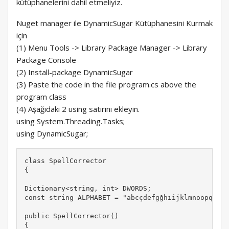
kütüphanelerini dahil etmeliyiz.
Nuget manager ile DynamicSugar Kütüphanesini Kurmak
için
(1) Menu Tools -> Library Package Manager -> Library
Package Console
(2) Install-package DynamicSugar
(3) Paste the code in the file program.cs above the
program class
(4) Aşağıdaki 2 using satırını ekleyin.
using System.Threading.Tasks;
using DynamicSugar;
class SpellCorrector

{

Dictionary<string, int> DWORDS;

const string ALPHABET = "abcçdefgğhıijklmnoöpqrsşt
public SpellCorrector()

{
