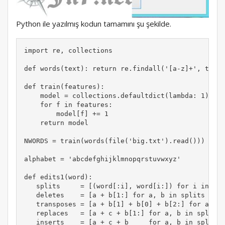
Python ile yazılmış kodun tamamını şu şekilde.
import re, collections

def words(text): return re.findall('[a-z]+', text.
def train(features):

    model = collections.defaultdict(lambda: 1)

    for f in features:

        model[f] += 1

    return model

NWORDS = train(words(file('big.txt').read()))

alphabet = 'abcdefghijklmnopqrstuvwxyz'

def edits1(word):

   splits     = [(word[:i], word[i:]) for i in ran
   deletes    = [a + b[1:] for a, b in splits if b
   transposes = [a + b[1] + b[0] + b[2:] for a, b 
   replaces   = [a + c + b[1:] for a, b in splits 
   inserts    = [a + c + b     for a, b in splits 