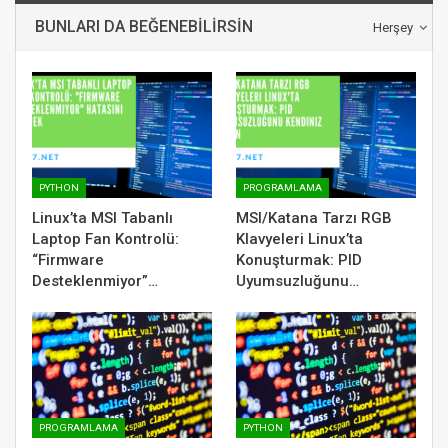
BUNLARI DA BEĞENEBILIRSIN
Herşey
PYTHON
PROGRAMLAMA
Linux’ta MSI Tabanlı
MSI/Katana Tarzı RGB
Laptop Fan Kontrolü:
Klavyeleri Linux’ta
“Firmware
Konuşturmak: PID
Desteklenmiyor”…
Uyumsuzluğunu…
PROGRAMLAMA
PYTHON