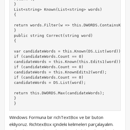
}

List<string> Known(List<string> words)

{

return words.Filter(w => this.DWORDS.ContainsKey(w
}

public string Correct(string word)

{

var candidateWords = this.Known(DS.List(word));

if (candidateWords.Count == 0)

candidateWords = this.Known(this.Edits1(word));

if (candidateWords.Count == 0)

candidateWords = this.KnownEdits2(word);

if (candidateWords.Count == 0)

candidateWords = DS.List(word);

return this.DWORDS.Max(candidateWords);

}

}
Windows Formuna bir richTextBox ve bir buton
ekliyoruz. RichtexBox içindeki kelimeleri parçalayalım.