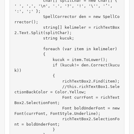
            char[] splitChar = new Char[] { 
' ', ',', '\n', '.', '?', '!', '\'', '’', 
':', ';' }; 

            SpellCorrector den = new SpellCo
rrector();

            string[] kelimeler = richTextBox
2.Text.Split(splitChar);

            string kucuk;

            foreach (var item in kelimeler)

            {

                kucuk = item.ToLower();

                if (kucuk!= den.Correct(kucu
k))

                {

                    richTextBox2.Find(item);

                    //this.richTextBox1.Sele
ctionBackColor = Color.Yellow;

                    Font currFont = richText
Box2.SelectionFont;

                    Font boldUnderFont = new 
Font(currFont, FontStyle.Underline);

                    richTextBox2.SelectionFo
nt = boldUnderFont;

                }
