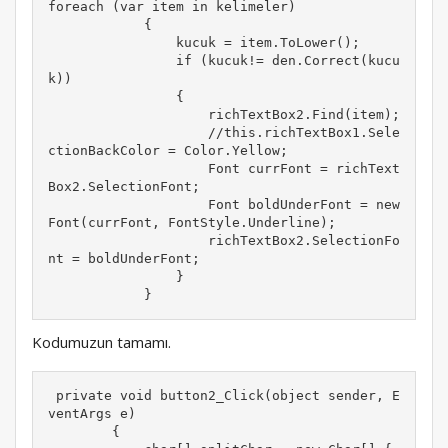
foreach (var item in kelimeler)

            {

                kucuk = item.ToLower();

                if (kucuk!= den.Correct(kucu
k))

                {

                    richTextBox2.Find(item);

                    //this.richTextBox1.Sele
ctionBackColor = Color.Yellow;

                    Font currFont = richText
Box2.SelectionFont;

                    Font boldUnderFont = new 
Font(currFont, FontStyle.Underline);

                    richTextBox2.SelectionFo
nt = boldUnderFont;

                }

            }
Kodumuzun tamamı.
 private void button2_Click(object sender, E
ventArgs e)

        {
