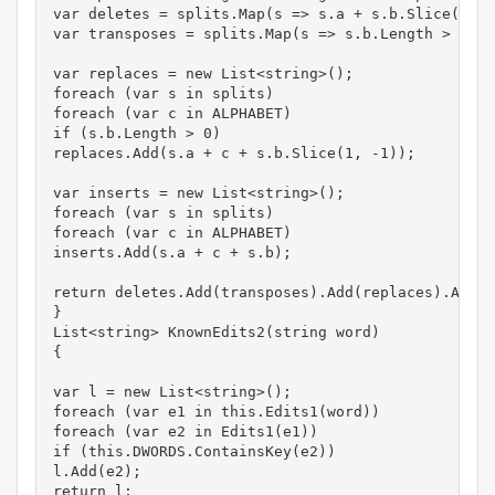
var deletes = splits.Map(s => s.a + s.b.Slice(1));

var transposes = splits.Map(s => s.b.Length > 1 ? 
var replaces = new List<string>();

foreach (var s in splits)

foreach (var c in ALPHABET)

if (s.b.Length > 0)

replaces.Add(s.a + c + s.b.Slice(1, -1));

var inserts = new List<string>();

foreach (var s in splits)

foreach (var c in ALPHABET)

inserts.Add(s.a + c + s.b);

return deletes.Add(transposes).Add(replaces).Add(i
}

List<string> KnownEdits2(string word)

{

var l = new List<string>();

foreach (var e1 in this.Edits1(word))

foreach (var e2 in Edits1(e1))

if (this.DWORDS.ContainsKey(e2))

l.Add(e2);

return l;
