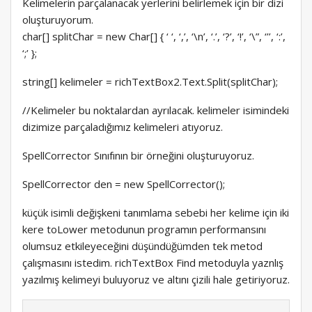
Kelimelerin parçalanacak yerlerini belirlemek için bir dizi
oluşturuyorum.
char[] splitChar = new Char[] { ‘ ‘, ‘,’, ‘\n’, ‘.’, ‘?’, ‘!’, ‘\”, ‘’’, ‘:’,
‘;’ };
string[] kelimeler = richTextBox2.Text.Split(splitChar);
//Kelimeler bu noktalardan ayrılacak. kelimeler isimindeki
dizimize parçaladığımız kelimeleri atıyoruz.
SpellCorrector Sınıfının bir örneğini oluşturuyoruz.
SpellCorrector den = new SpellCorrector();
küçük isimli değişkeni tanımlama sebebi her kelime için iki
kere toLower metodunun programın performansını
olumsuz etkileyeceğini düşündüğümden tek metod
çalışmasını istedim. richTextBox Find metoduyla yaznlış
yazılmış kelimeyi buluyoruz ve altını çizili hale getiriyoruz.