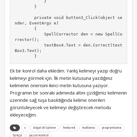
            }

        }

        private void button3_Click(object se
nder, EventArgs e)

        {

            SpellCorrector den = new SpellCo
rrector();

            textBox4.Text = den.Correct(text
Box3.Text);

        }
Ek bir konrol daha ekledim. Yanlış kelimeyi yazıp doğru
kelimeyi görmek için. İlk metin kutusuna yazdığınız
kelimenin önerisini ikinci metin kutusuna yazıyor.
Programın bir sonraki adımında altını çizdiğimiz kelimenin
üzerinde sağ tuşa basıldığında kelime önerileri
görüntüleyecek ve kelimeyi değiştirecek metodu
ekleyeceğim.
c
doğal dil işleme
featured
kodlama
programlama
türkçe
yazım kontrol