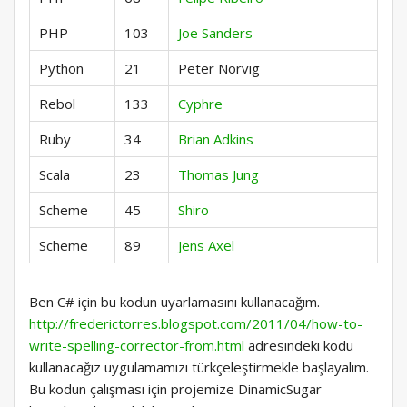
PHP
103
Joe Sanders
Python
21
Peter Norvig
Rebol
133
Cyphre
Ruby
34
Brian Adkins
Scala
23
Thomas Jung
Scheme
45
Shiro
Scheme
89
Jens Axel
Ben C# için bu kodun uyarlamasını kullanacağım.
http://frederictorres.blogspot.com/2011/04/how-to-
write-spelling-corrector-from.html
adresindeki kodu
kullanacağız uygulamamızı türkçeleştirmekle başlayalım.
Bu kodun çalışması için projemize DinamicSugar