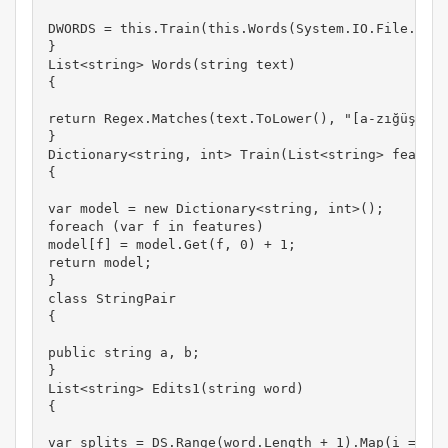
DWORDS = this.Train(this.Words(System.IO.File.Read
}

List<string> Words(string text)

{

return Regex.Matches(text.ToLower(), "[a-zığüşöç]+
}

Dictionary<string, int> Train(List<string> feature
{

var model = new Dictionary<string, int>();

foreach (var f in features)

model[f] = model.Get(f, 0) + 1;

return model;

}

class StringPair

{

public string a, b;

}

List<string> Edits1(string word)

{

var splits = DS.Range(word.Length + 1).Map(i => ne