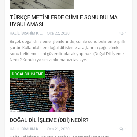
TÜRKÇE METİNLERDE CÜMLE SONU BULMA
UYGULAMASI
HALIL İBRAHIM K.
Oca 22, 2020
1
Birçok doğal dil isleme işlemlerinde, cümle sonu belirleme işi ilk
şarttır. Kullanılabilen doğal dil isleme araçlarının çoğu cümle
sonu belirleme isini güvenilir olarak yapmaz. (Doğal Dil İşleme
Nedir? Konulu yazımızı okumanızı tavsiye
…
DOĞAL DIL İŞLEME
DOĞAL DİL İŞLEME (DDİ) NEDİR?
HALIL İBRAHIM K.
Oca 21, 2020
1
Doğal Dil İşleme, yaygın olarak NLP (Natural Language