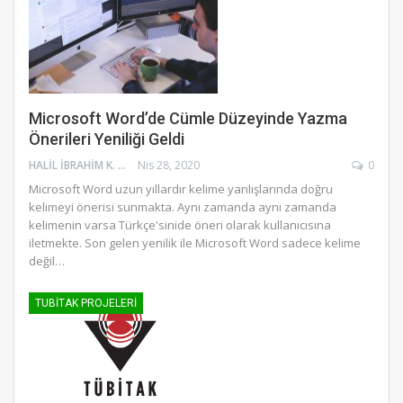
Microsoft Word’de Cümle Düzeyinde Yazma
Önerileri Yeniliği Geldi
HALIL İBRAHIM K.
Nis 28, 2020
0
Microsoft Word uzun yıllardır kelime yanlışlarında doğru
kelimeyi önerisi sunmakta. Aynı zamanda aynı zamanda
kelimenin varsa Türkçe'sinide öneri olarak kullanıcısına
iletmekte. Son gelen yenilik ile Microsoft Word sadece kelime
değil…
TUBITAK PROJELERI