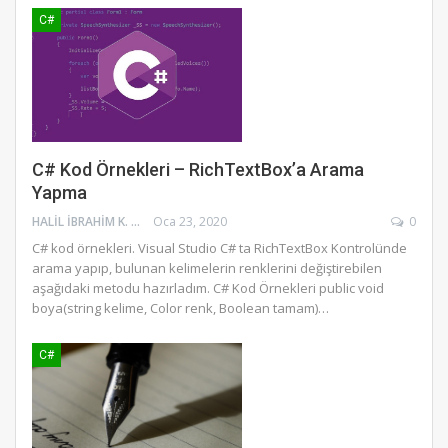
C#
C# Kod Örnekleri – RichTextBox’a Arama
Yapma
HALIL İBRAHIM K.
Oca 23, 2020
0
C# kod örnekleri. Visual Studio C# ta RichTextBox Kontrolünde
arama yapıp, bulunan kelimelerin renklerini değiştirebilen
aşağıdaki metodu hazırladım.
C# Kod Örnekleri
public void
boya(string kelime, Color renk, Boolean tamam)
…
C#