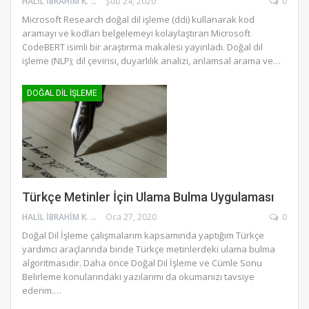
HALIL İBRAHIM K.
Şub 24, 2020
0
Microsoft Research doğal dil işleme (ddi) kullanarak kod
aramayı ve kodları belgelemeyi kolaylaştıran Microsoft
CodeBERT isimli bir araştırma makalesi yayınladı. Doğal dil
işleme (NLP); dil çevirisi, duyarlılık analizi, anlamsal arama ve…
DOĞAL DIL İŞLEME
Türkçe Metinler İçin Ulama Bulma Uygulaması
HALIL İBRAHIM K.
Oca 27, 2020
0
Doğal Dil İşleme çalışmalarım kapsamında yaptığım Türkçe
yardımcı araçlarında biride Türkçe metinlerdeki ulama bulma
algoritmasıdır. Daha önce Doğal Dil İşleme ve Cümle Sonu
Belirleme konularındaki yazılarımı da okumanızı tavsiye
ederim.
…