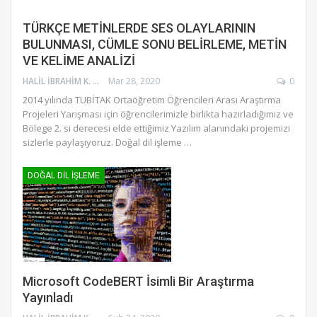
TÜRKÇE METİNLERDE SES OLAYLARININ
BULUNMASI, CÜMLE SONU BELİRLEME, METİN
VE KELİME ANALİZİ
HALIL İBRAHIM K.
Mar 28, 2020
0
2014 yılında TUBİTAK Ortaöğretim Öğrencileri Arası Araştırma
Projeleri Yarışması için öğrencilerimizle birlikta hazırladığımız ve
Bölege 2. si derecesi elde ettiğimiz Yazılım alanındaki projemizi
sizlerle paylaşıyoruz. Doğal dil işleme …
DOĞAL DIL İŞLEME
Microsoft CodeBERT İsimli Bir Araştırma
Yayınladı