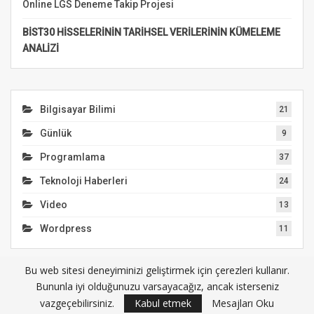
Online LGS Deneme Takip Projesi
BİST30 HİSSELERİNİN TARİHSEL VERİLERİNİN KÜMELEME
ANALİZİ
Bilgisayar Bilimi
21
Günlük
9
Programlama
37
Teknoloji Haberleri
24
Video
13
Wordpress
11
Bu web sitesi deneyiminizi geliştirmek için çerezleri kullanır.
Bununla iyi olduğunuzu varsayacağız, ancak isterseniz
© 2026 - JN7.NET. All Rights Reserved.
vazgeçebilirsiniz.
Kabul etmek
Mesajları Oku