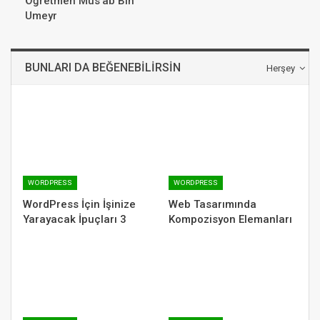
Öğretmen Mus’ab Bin
Umeyr
BUNLARI DA BEĞENEBILIRSIN
Herşey
WORDPRESS
WORDPRESS
WordPress İçin İşinize
Web Tasarımında
Yarayacak İpuçları 3
Kompozisyon Elemanları