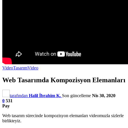
Video
Tasarım
Video
Web Tasarımda Kompozisyon Elemanları
tarafından
Halil İbrahim K.
Son güncelleme
Nis 30, 2020
0
531
Pay
Web tasarım sürecinde kompozisyon elemanları videomuzla sizlerle
birlikteyiz.