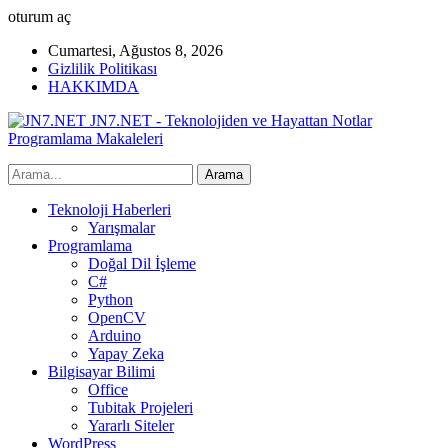
oturum aç
Cumartesi, Ağustos 8, 2026
Gizlilik Politikası
HAKKIMDA
JN7.NET - Teknolojiden ve Hayattan Notlar
Programlama Makaleleri
Teknoloji Haberleri
Yarışmalar
Programlama
Doğal Dil İşleme
C#
Python
OpenCV
Arduino
Yapay Zeka
Bilgisayar Bilimi
Office
Tubitak Projeleri
Yararlı Siteler
WordPress