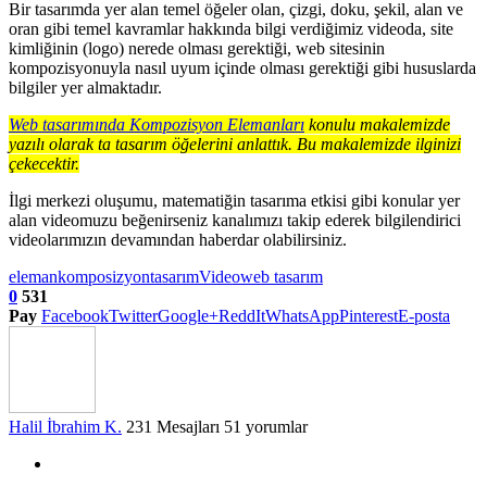
Bir tasarımda yer alan temel öğeler olan, çizgi, doku, şekil, alan ve
oran gibi temel kavramlar hakkında bilgi verdiğimiz videoda, site
kimliğinin (logo) nerede olması gerektiği, web sitesinin
kompozisyonuyla nasıl uyum içinde olması gerektiği gibi hususlarda
bilgiler yer almaktadır.
Web tasarımında Kompozisyon Elemanları
konulu makalemizde
yazılı olarak ta tasarım öğelerini anlattık. Bu makalemizde ilginizi
çekecektir.
İlgi merkezi oluşumu, matematiğin tasarıma etkisi gibi konular yer
alan videomuzu beğenirseniz kanalımızı takip ederek bilgilendirici
videolarımızın devamından haberdar olabilirsiniz.
eleman
komposizyon
tasarım
Video
web tasarım
0
531
Pay
Facebook
Twitter
Google+
ReddIt
WhatsApp
Pinterest
E-posta
Halil İbrahim K.
231 Mesajları
51 yorumlar