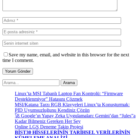
Save my name, email, and website in this browser for the next
time I comment.
Linux’ta MSI Tabanlı Laptop Fan Kontrolü: “Firmware
Desteklenmiyor” Hatasını Çözmek
MSI/Katana Tarzı RGB Klavyeleri Linux’ta Konuşturmak:
PID Uyumsuzluğunu Kendiniz Çözün
🚀 Google’ın Yapay Zeka Uygulamaları: Gemini’dan “Jules”a
Kadar Bilmeniz Gereken Her Şey
Online LGS Deneme Takip Projesi
BİST30 HİSSELERİNİN TARİHSEL VERİLERİNİN
KÜMELEME ANALİZİ