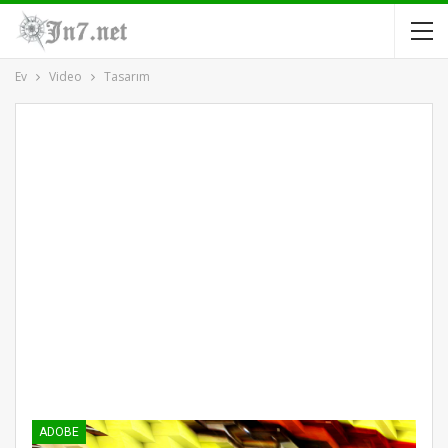
Ev
Video
Tasarım
ADOBE