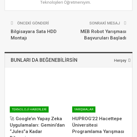
Teknolojileri Öğretmeniyim.
ÖNCEKI GÖNDERI
SONRAKI MESAJ
Bilgisayara Sata HDD
MEB Robot Yarışması
Montajı
Başvuruları Başladı
BUNLARI DA BEĞENEBILIRSIN
Herşey
TEKNOLOJI HABERLERI
YARIŞMALAR
🚀 Google’ın Yapay Zeka
HUPROG’22 Hacettepe
Uygulamaları: Gemini’dan
Üniversitesi
“Jules”a Kadar
Programlama Yarışması