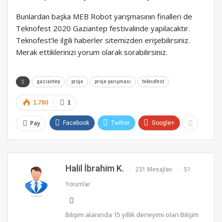
Bunlardan başka MEB Robot yarışmasının finalleri de
Teknofest 2020 Gaziantep festivalinde yapılacaktır.
Teknofest’le ilgili haberler sitemizden erişebilirsiniz.
Merak ettiklerinizi yorum olarak sorabilirsiniz.
gaziantep
proje
proje yarışması
teknofest
1.780
1
Pay
Facebook
Twitter
Google+
Halil İbrahim K.
231 Mesajları
51
Yorumlar
Bilişim alanında 15 yıllık deneyimi olan Bilişim