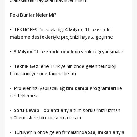
olanaklardan faydalanmak ister misin?
Peki Bunlar Neler Mi?
• TEKNOFEST’in sağladığı
4 Milyon TL üzerinde
malzeme destekleri
yle projenizi hayata geçirme
•
3 Milyon TL üzerinde ödüller
in verileceği yarışmalar
•
Teknik Geziler
le Türkiye’nin önde gelen teknoloji
firmalarını yerinde tanıma fırsatı
• Projelerinizi yapılacak
Eğitim Kampı Programları
ile
desteklemek
•
Soru-Cevap Toplantıları
yla tüm sorularınızı uzman
mühendislere birebir sorma fırsatı
• Türkiye’nin önde gelen firmalarında
Staj imkanları
yla