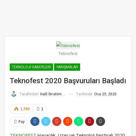
Teknofest
TEKNOLOJI HABERLERI
YARIŞMALAR
Teknofest 2020 Başvuruları Başladı
Tarihinde
Oca 29, 2020
Tarafından
Halil İbrahim K.
1.780
1
Pay
TEKNOFEST
Havacılık, Uzay ve Teknoloji Festivali 2020