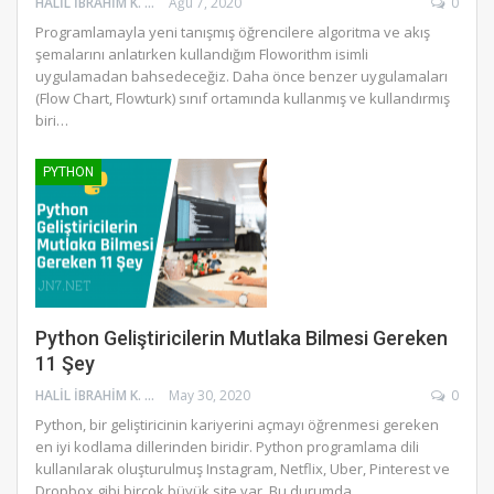
HALIL İBRAHIM K.
Ağu 7, 2020
0
Programlamayla yeni tanışmış öğrencilere algoritma ve akış
şemalarını anlatırken kullandığım Floworithm isimli
uygulamadan bahsedeceğiz. Daha önce benzer uygulamaları
(Flow Chart, Flowturk) sınıf ortamında kullanmış ve kullandırmış
biri…
PYTHON
Python Geliştiricilerin Mutlaka Bilmesi Gereken
11 Şey
HALIL İBRAHIM K.
May 30, 2020
0
Python, bir geliştiricinin kariyerini açmayı öğrenmesi gereken
en iyi kodlama dillerinden biridir. Python programlama dili
kullanılarak oluşturulmuş Instagram, Netflix, Uber, Pinterest ve
Dropbox gibi birçok büyük site var. Bu durumda,…