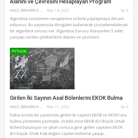
Alanını ve Çevresini Hesaplayan Program
HALIL İBRAHIM K.
Mar 14, 2022
0
Algoritma sorularının cevaplarına sizlerle paylaşmaya devam
ediyoruz. Bu yazımızda döngüleri kullanarak çözümlenebilecek
bir algoritma sorusu var. Algoritma Sorusu: Klavyeden 5 adet
yarıçapı verilen çemberlerin alanını ve çevresini…
PYTHON
Girilen İki Sayının Asal Bölenlerini EKOK Bulma
HALIL İBRAHIM K.
Mar 11, 2022
0
Daha önceki bir yazımızda girilen iki sayının EBOB ve EKOK'unu
bulma yöntemini yazmıştık. Orada önce EBOB (En Büyük Ortak
Bölen) bulunuyor ve çıkan sonuca göre girilen sayıların EKOK
(En küçük Ortak Kat) değeri sayıları birbirine çarpıp…