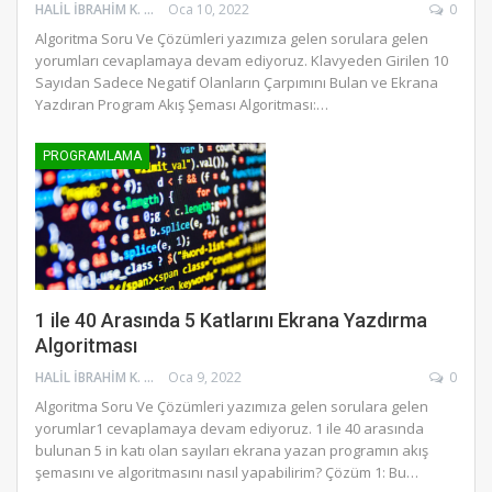
HALIL İBRAHIM K.
Oca 10, 2022
0
Algoritma Soru Ve Çözümleri yazımıza gelen sorulara gelen
yorumları cevaplamaya devam ediyoruz. Klavyeden Girilen 10
Sayıdan Sadece Negatif Olanların Çarpımını Bulan ve Ekrana
Yazdıran Program Akış Şeması Algoritması:…
PROGRAMLAMA
1 ile 40 Arasında 5 Katlarını Ekrana Yazdırma
Algoritması
HALIL İBRAHIM K.
Oca 9, 2022
0
Algoritma Soru Ve Çözümleri yazımıza gelen sorulara gelen
yorumlar1 cevaplamaya devam ediyoruz. 1 ile 40 arasında
bulunan 5 in katı olan sayıları ekrana yazan programın akış
şemasını ve algoritmasını nasıl yapabilirim? Çözüm 1: Bu…