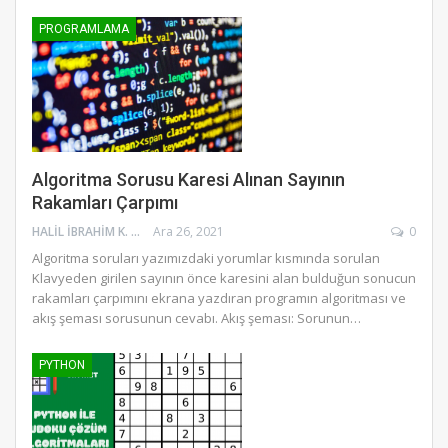
PROGRAMLAMA
Algoritma Sorusu Karesi Alınan Sayının
Rakamları Çarpımı
HALIL İBRAHIM K.
Ara 26, 2021
0
Algoritma soruları yazımızdaki yorumlar kısmında sorulan
Klavyeden girilen sayının önce karesini alan bulduğun sonucun
rakamları çarpımını ekrana yazdıran programın algoritması ve
akış şeması sorusunun cevabı. Akış şeması: Sorunun…
PYTHON