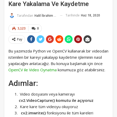
Kare Yakalama Ve Kaydetme
Tarihinde
Haz 18, 2020
Tarafından
Halil İbrahim K.
3,123
0
Pay
Bu yazımızda Python ve OpenCV kullanarak bir videodan
istenilen bir kareyi yakalayıp kaydetme işleminin nasıl
yapılacağını anlatacağız. Bu konuya başlamak için önce
OpenCV ile Video Oynatma
konumuza göz atabilirsiniz.
Adımlar:
Video dosyasını veya kamerayı
cv2.VideoCapture() komutu ile açıyoruz
Kare kare tüm videoyu okuyoruz
cv2.imwrite()
fonksiyonu ile tüm kareleri