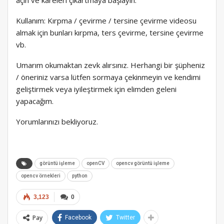
Kullanım: Kırpma / çevirme / tersine çevirme videosu
almak için bunları kırpma, ters çevirme, tersine çevirme
vb.
Umarım okumaktan zevk alırsınız. Herhangi bir şüpheniz
/ öneriniz varsa lütfen sormaya çekinmeyin ve kendimi
geliştirmek veya iyileştirmek için elimden geleni
yapacağım.
Yorumlarınızı bekliyoruz.
görüntü işleme
openCV
opencv görüntü işleme
opencv örnekleri
python
3,123
0
Pay
Facebook
Twitter