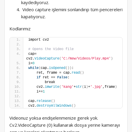
kaydediyoruz.
Video capture işlemini sonlandırıp tüm pencereleri
kapatıyoruz.
Kodlarımız
import cv2
# Opens the Video file
cap= 
cv2.
VideoCapture
(
'C:/New/Videos/Play.mp4'
)
i=
0
while
(
cap.
isOpened
())
:
    ret, frame = cap.
read
()
if
 ret == 
False
:
        break
    cv2.
imwrite
(
'kang'
+
str
(
i
)
+
'.jpg'
,frame
)
    i+=
1
cap.
release
()
cv2.
destroyAllWindows
()
Videonuz yoksa endişelenmenize gerek yok.
Cv2.VideoCapture (0) kullanarak dosya yerine kamerayı
açın ve kareleri çıkartmaya başlayın.