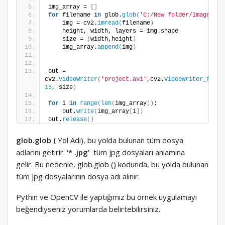
img_array = 
[]
for
 filename 
in
 glob.
glob
(
'C:/New folder/Images/*.
    img = cv2.
imread
(
filename
)
    height, width, layers = img.shape
    size = 
(
width,height
)
    img_array.
append
(
img
)
out = 
cv2.
VideoWriter
(
'project.avi'
,cv2.
VideoWriter_fourc
15
, size
)
for
 i 
in
range
(
len
(
img_array
))
:
    out.
write
(
img_array
[
i
])
out.
release
()
glob.glob (
Yol Adı), bu yolda bulunan tüm dosya
adlarını getirir.
‘* .jpg’
tüm jpg dosyaları anlamına
gelir. Bu nedenle, glob.glob () kodunda, bu yolda bulunan
tüm jpg dosyalarının dosya adı alınır.
Pythın ve OpenCV ile yaptığımız bu örnek uygulamayı
beğendiyseniz yorumlarda belirtebilirsiniz.