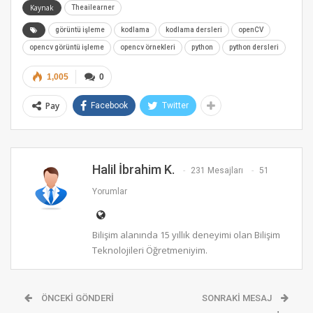
Kaynak
Theailearner
görüntü işleme
kodlama
kodlama dersleri
openCV
opencv görüntü işleme
opencv örnekleri
python
python dersleri
1,005
0
Pay
Facebook
Twitter
Halil İbrahim K.
231 Mesajları
51
Yorumlar
Bilişim alanında 15 yıllık deneyimi olan Bilişim
Teknolojileri Öğretmeniyim.
ÖNCEKI GÖNDERI
SONRAKI MESAJ