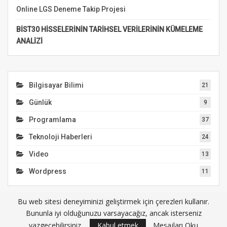
Online LGS Deneme Takip Projesi
BİST30 HİSSELERİNİN TARİHSEL VERİLERİNİN KÜMELEME
ANALİZİ
Bilgisayar Bilimi
21
Günlük
9
Programlama
37
Teknoloji Haberleri
24
Video
13
Wordpress
11
Bu web sitesi deneyiminizi geliştirmek için çerezleri kullanır.
Bununla iyi olduğunuzu varsayacağız, ancak isterseniz
© 2026 - JN7.NET. All Rights Reserved.
vazgeçebilirsiniz.
Kabul etmek
Mesajları Oku