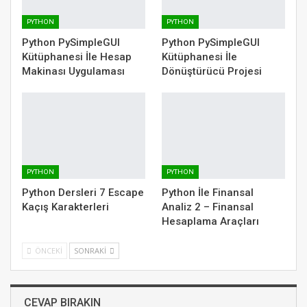
PYTHON
PYTHON
Python PySimpleGUI
Python PySimpleGUI
Kütüphanesi İle Hesap
Kütüphanesi İle
Makinası Uygulaması
Dönüştürücü Projesi
PYTHON
PYTHON
Python Dersleri 7 Escape
Python İle Finansal
Kaçış Karakterleri
Analiz 2 – Finansal
Hesaplama Araçları
ÖNCEKI
SONRAKI
CEVAP BIRAKIN