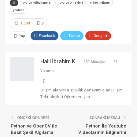
python kütüphaneleri
python örnekleri
video indirme
youtube
1.508
0
Pay
Facebook
Twitter
Google+
ReddIt
WhatsApp
Pinterest
E-posta
Halil İbrahim K.
231 Mesajları
51
Yorumlar
Bilişim alanında 15 yıllık deneyimi olan Bilişim
Teknolojileri Öğretmeniyim.
ÖNCEKI GÖNDERI
SONRAKI MESAJ
Python ve OpenCV ile
Python İle Youtube
Basit Şekil Algılama
Videolarının Bilgilerini