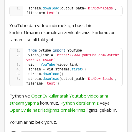
stream.
download
(
output_path=
'D:/Downloads'
, 
filename=
'test'
)
YouTube’dan video indirmek için basit bir
koddu. Umarım okumaktan zevk alırsınız. kodumuzun
tamamı ise alttaki gibi.
from
 pytube 
import
 YouTube
video_link = 
'https://www.youtube.com/watch?
v=KRc7x-xACxE'
vid = 
YouTube
(
video_link
)
stream = vid.streams.
first
()
stream.
download
()
stream.
download
(
output_path=
'D:/Downloads'
, 
filename=
'test'
)
Python ve
OpenCv kullanarak Youtube videolarını
stream yapma
konumuz,
Python derslerimiz
veya
OpenCV ile hazırladığımız örneklerimiz
ilginizi çekebilir.
Yorumlarınız bekliyoruz.