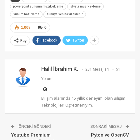
powerpoint sunuma müzik ekleme
slyata müzik ekleme
sunum hazırlama
sunuya ses nasıl eklenir
1,008
0
Pay
Facebook
Twitter
Halil İbrahim K.
231 Mesajları
51
Yorumlar
Bilişim alanında 15 yıllık deneyimi olan Bilişim
Teknolojileri Öğretmeniyim.
ÖNCEKI GÖNDERI
SONRAKI MESAJ
Youtube Premium
Pyton ve OpenCV