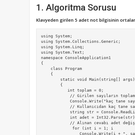
1. Algoritma Sorusu
Klavyeden girilen 5 adet not bilgisinin ortal
using System;

using System.Collections.Generic;

using System.Linq;

using System.Text;

namespace ConsoleApplication1

{

    class Program

    {

        static void Main(string[] args)

        {

           int toplam = 0; 

            // Girilen sayıların toplam
            Console.Write("kaç tane say
            // Kullanıcıdan kaç tane sa
            string str = Console.ReadLi
            int adet = Int32.Parse(str)
            // Alınan cevabı adet değiş
             for (int i = 1; i         
                Console.Write(i + ". sa