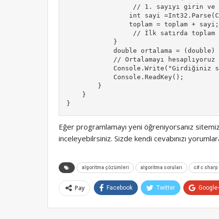
                 // 1. sayıyı girin ve 
                int sayi =Int32.Parse(C
                toplam = toplam + sayi;
                 // İlk satırda toplam 
            }

            double ortalama = (double) 
            // Ortalamayı hesaplıyoruz 
            Console.Write("Girdiğiniz s
            Console.ReadKey();

        }

    }

}
Eğer programlamayı yeni öğreniyorsanız sitem
inceleyebilrsiniz. Sizde kendi cevabınızı yorumlara
algoritma çözümleri
algoritma soruları
c# c sharp
Pay
Facebook
Twitter
Google