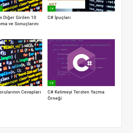
A
C#
yı Diğer Girilen 10
C# İpuçları
pma ve Sonuçlarını
C#
orularının Cevapları
C# Kelimeyi Tersten Yazma
Örneği