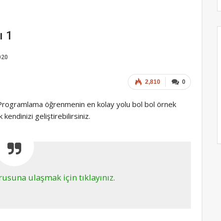
ı 1
020
2,810
0
 Programlama öğrenmenin en kolay yolu bol bol örnek
endinizi geliştirebilirsiniz.
rusuna ulaşmak için tıklayınız.