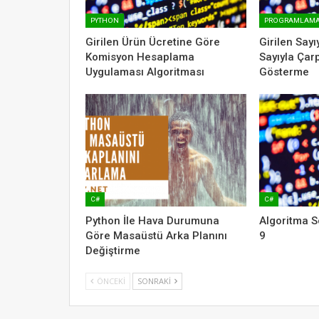
PYTHON
PROGRAMLAM
Girilen Ürün Ücretine Göre
Girilen Sayı
Komisyon Hesaplama
Sayıyla Çar
Uygulaması Algoritması
Gösterme
C#
C#
Python İle Hava Durumuna
Algoritma S
Göre Masaüstü Arka Planını
9
Değiştirme
ÖNCEKI
SONRAKI