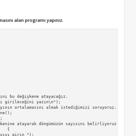
amasını alan programı yapınız.
ını bu değişkene atayacağız.

ı girileceğini yazın\n"); 

yının ortalamasını almak istediğimizi soruyoruz. 

ne();

; 

kenine atayarak döngümüzün sayısını belirliyoruz.

   {

yıyı girin "); 
