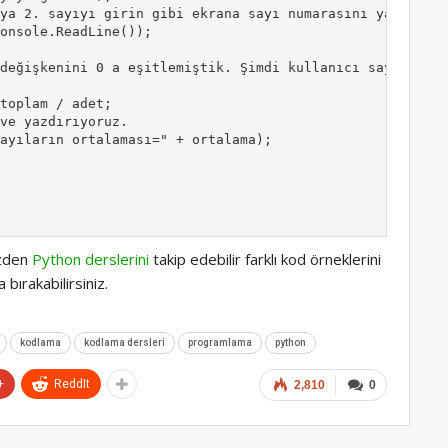
ya 2. sayıyı girin gibi ekrana sayı numarasını yazdırıyo
onsole.ReadLine());

 

değişkenini 0 a eşitlemiştik. Şimdi kullanıcı sayı girdi
toplam / adet; 

ve yazdırıyoruz.

ayıların ortalaması=" + ortalama);

izden
Python derslerini
takip edebilir farklı kod örneklerini
 bırakabilirsiniz.
kodlama
kodlama dersleri
programlama
python
+
ReddIt
2,810
0