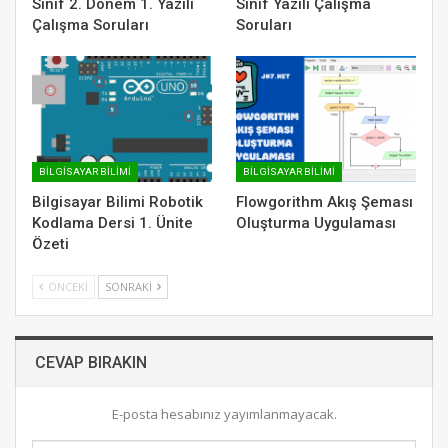
Sınıf 2. Dönem 1. Yazılı
Sınıf Yazılı Çalışma
Çalışma Soruları
Soruları
BILGISAYAR BILIMI
BILGISAYAR BILIMI
Bilgisayar Bilimi Robotik
Flowgorithm Akış Şeması
Kodlama Dersi 1. Ünite
Oluşturma Uygulaması
Özeti
ÖNCEKI
SONRAKI
CEVAP BIRAKIN
E-posta hesabınız yayımlanmayacak.